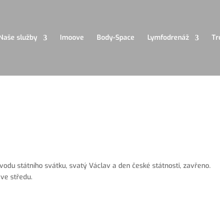
Naše služby
Imoove
Body-Space
Lymfodrenáž
Tr
odu státního svátku, svatý Václav a den české státnosti, zavřeno.
ve středu.