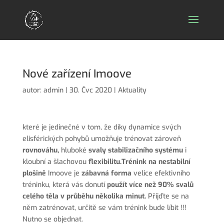
Nové zařízení Imoove
autor:
admin
|
30. Čvc 2020
|
Aktuality
které je jedinečné v tom, že díky dynamice svých
elisférických pohybů umožňuje trénovat zároveň
rovnováhu,
hluboké
svaly stabilizačního systému
i
kloubní a šlachovou
flexibilitu.Trénink na nestabilní
plošině
Imoove je
zábavná forma
velice efektivního
tréninku, která vás donutí
použít více než 90% svalů
celého těla v průběhu několika minut.
Přijďte se na
něm zatrénovat, určitě se vám trénink bude líbit !!!
Nutno se objednat.