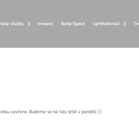
Naše služby
Imoove
Body-Space
Lymfodrenáž
Tr
vátku zavřeno. Budeme se na Vás těšit v pondělí 🙂