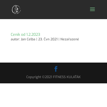
Ceník od 1.2.2023
autor:
Jan Celba
|
23. Čvn 2021
|
Nezařazené
Copyright ©2021 FITNESS KULAŤÁK